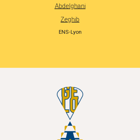
Abdelghani
Zeghib
ENS-Lyon